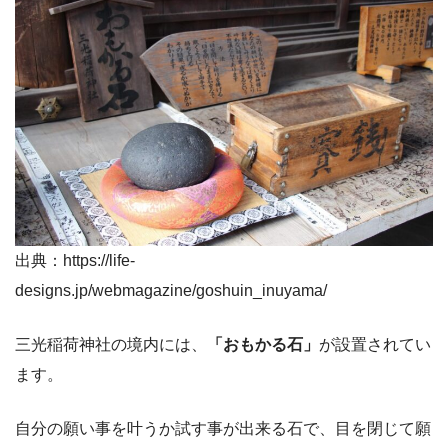
出典：https://life-
designs.jp/webmagazine/goshuin_inuyama/
三光稲荷神社の境内には、
「おもかる石」
が設置されてい
ます。
自分の願い事を叶うか試す事が出来る石で、目を閉じて願