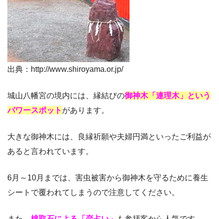
出典：http://www.shiroyama.or.jp/
城山八幡宮の境内には、縁結びの
御神木「連理木」という
パワースポット
があります。
大きな御神木には、良縁祈願や夫婦円満といったご利益が
あると言われています。
6月～10月までは、害虫被害から御神木を守るために養生
シートで覆われてしまうので注意してください。
また、
桃取石による「恋占い」
も参拝客から人気です。