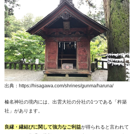
出典：https://hisagawa.com/shrines/gunma/haruna/
榛名神社の境内には、出雲大社の分社の1つである「杵築
社」があります。
良縁・縁結びに関して強力なご利益
が得られると言われて