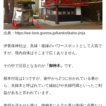
出典：https://we-love.gunma.jp/kanko/ikaho-jinja
伊香保神社は、良縁・復縁のパワースポットとして人気で
すが、境内自体はそこまで広くありません。
その中で注目となるのが
「御神木」
です。
根本付近は1つですが、途中から2つに分かれている事か
ら、夫婦木と呼ばれていて縁結びや夫婦円満といったご利
益があると言われています。
参拝を済ませた後は、御神木にも立ち寄り復縁に必要なパ