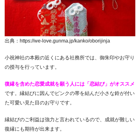
出典：https://we-love.gunma.jp/kanko/oborijinja
小祝神社の本殿の近くにある社務所では、御朱印やお守り
の授与を行っています。
復縁を含めた恋愛成就を願う人には「恋結び」がオススメ
です。縁結びに因んでピンクの帯を結んだ小さな鈴が付い
た可愛い見た目のお守りです。
縁結びのご利益は強力と言われているので、成就が難しい
復縁にも期待が出来ます。