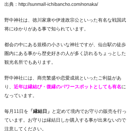
出典：http://sunmall-ichibancho.com/nonaka/
野中神社は、徳川家康や伊達政宗公といった有名な戦国武
将にゆかりがある事で知られています。
都会の中にある規模の小さいな神社ですが、仙台駅の徒歩
圏内にある事から歴史好きの人が多く訪れるちょっとした
観光名所でもあります。
野中神社には、商売繁盛や恋愛成就といったご利益があ
り、
近年は縁結び・復縁のパワースポットとしても有名
に
なっています。
毎月11日を
「縁結日」
と定めて境内でお守りの販売を行っ
ています。お守りは縁結日しか購入する事が出来ないので
注意してください。