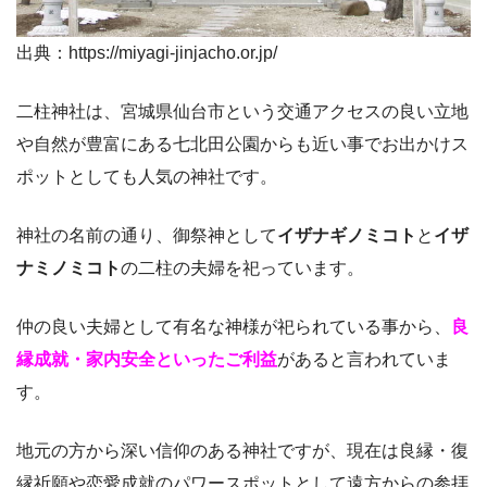
出典：https://miyagi-jinjacho.or.jp/
二柱神社は、宮城県仙台市という交通アクセスの良い立地
や自然が豊富にある七北田公園からも近い事でお出かけス
ポットとしても人気の神社です。
神社の名前の通り、御祭神として
イザナギノミコト
と
イザ
ナミノミコト
の二柱の夫婦を祀っています。
仲の良い夫婦として有名な神様が祀られている事から、
良
縁成就・家内安全といったご利益
があると言われていま
す。
地元の方から深い信仰のある神社ですが、現在は良縁・復
縁祈願や恋愛成就のパワースポットとして遠方からの参拝