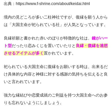
出典：https://www.f-shrine.com/about/keidai.html
境内の見どころが多い二柱神社ですが、復縁を願う人から
は「大国主命が祀られている社」が人気となっています。
良縁祈願と書かれた赤いのぼりが特徴的な社は、
鐘がハー
ト型
だったり恋みくじを置いていたりと
良縁・復縁を連想
させるアイテムが多く
置かれています。
祀られている大国主命に復縁をお願いする時は、出来るだ
け具体的な内容と神様に対する感謝の気持ちを伝えると良
いと言われています。
強力な縁結びや恋愛成就のご利益を持つ大国主命へのお参
りも忘れないようにしましょう。