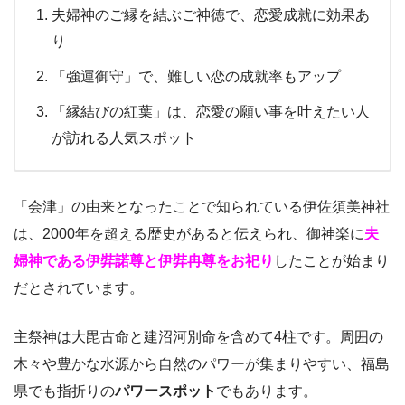
夫婦神のご縁を結ぶご神徳で、恋愛成就に効果あ
り
「強運御守」で、難しい恋の成就率もアップ
「縁結びの紅葉」は、恋愛の願い事を叶えたい人
が訪れる人気スポット
「会津」の由来となったことで知られている伊佐須美神社
は、2000年を超える歴史があると伝えられ、御神楽に
夫
婦神である伊弉諾尊と伊弉冉尊をお祀り
したことが始まり
だとされています。
主祭神は大毘古命と建沼河別命を含めて4柱です。周囲の
木々や豊かな水源から自然のパワーが集まりやすい、福島
県でも指折りの
パワースポット
でもあります。