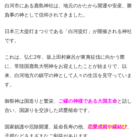
白河市にある鹿島神社は、地元のかたから開運や安産、勝
負事の神として信仰されてきました。
日本三大提灯まつりである「白河提灯」が開催される神社
です。
これは、弘仁2年、坂上田村麻呂が東夷征伐に向かう際
に、常陸国鹿島大明神をお迎えしたことが始まりで、以
来、白河地方の鎮守の神として人々の生活を見守っていま
す。
御祭神は国造りと繁栄、
ご縁の神様である大国主命
と話し
合い、国譲りを交渉した武甕槌命です。
国家鎮護や厄除開運、延命長寿の他、
恋愛成就や縁結び
、
子授などさまざまなご利益があります。