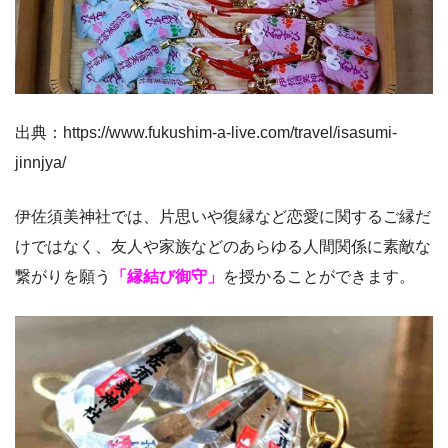
出典：https://www.fukushim-a-live.com/travel/isasumi-
jinnjya/
伊佐須美神社では、片思いや復縁など恋愛に関するご縁だ
けではなく、友人や家族などのあらゆる人間関係に素敵な
繋がりを願う
「縁結び御守」
を授かることができます。