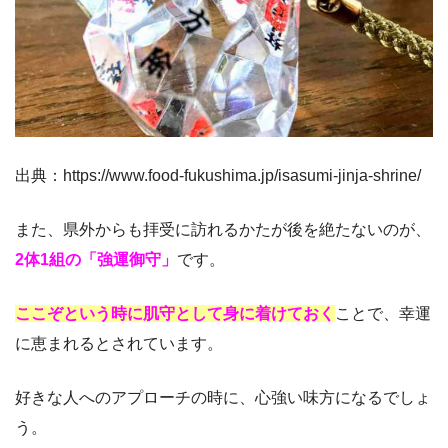
出典：https://www.food-fukushima.jp/isasumi-jinja-shrine/
また、県外からも拝受に訪れるかたが後を絶たないのが、
2体1組の「強運御守」
です。
ここぞという時に肌守として身に着けておく
ことで、幸運
に恵まれるとされています。
好きな人へのアプローチの時に、心強い味方になるでしょ
う。