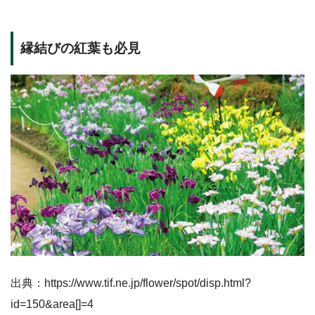
縁結びの紅葉も必見
出典：https://www.tif.ne.jp/flower/spot/disp.html?
id=150&area[]=4