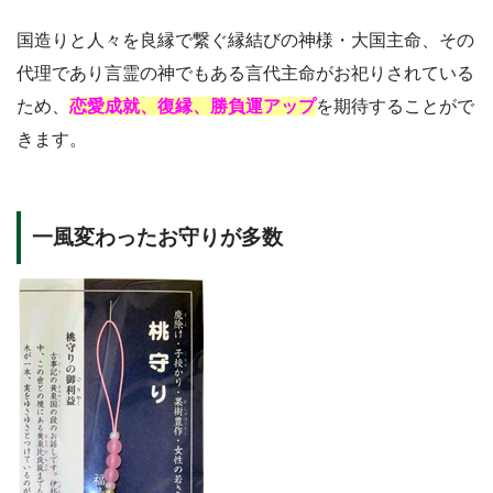
国造りと人々を良縁で繋ぐ縁結びの神様・大国主命、その
代理であり言霊の神でもある言代主命がお祀りされている
ため、
恋愛成就、復縁、勝負運アップ
を期待することがで
きます。
一風変わったお守りが多数