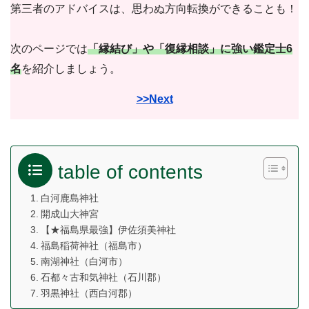
第三者のアドバイスは、思わぬ方向転換ができることも！
次のページでは
「縁結び」や「復縁相談」に強い鑑定士6
名
を紹介しましょう。
>>Next
table of contents
白河鹿島神社
開成山大神宮
【★福島県最強】伊佐須美神社
福島稲荷神社（福島市）
南湖神社（白河市）
石都々古和気神社（石川郡）
羽黒神社（西白河郡）